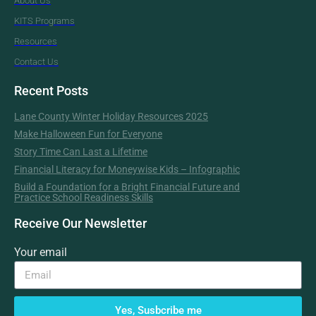
About Us
KITS Programs
Resources
Contact Us
Recent Posts
Lane County Winter Holiday Resources 2025
Make Halloween Fun for Everyone
Story Time Can Last a Lifetime
Financial Literacy for Moneywise Kids – Infographic
Build a Foundation for a Bright Financial Future and
Practice School Readiness Skills
Receive Our Newsletter
Your email
Yes, Susbcribe me