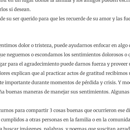
ibir en un lugar donde la familia y los amigos pueden escri
los si desean.
su ser querido para que les recuerde de su amor y las fue
ntimos dolor o tristeza, puede ayudarnos enfocar en algo 
 que neguemos o escondamos los sentimientos dolorosos o 
ugar para el agradecimiento puede darnos fuerza y proveer 
adores explican que al practicar actos de gratitud recibimo
nte importante durante momentos de pérdida y crisis. Y mo
eña buenas maneras de manejar sus sentimientos. Algunas
turnos para compartir 3 cosas buenas que ocurrieron ese d
cumplidos a otras personas en la familia o en la comunid
a buscar imágenes, palabras, y poemas que suscitan agrad