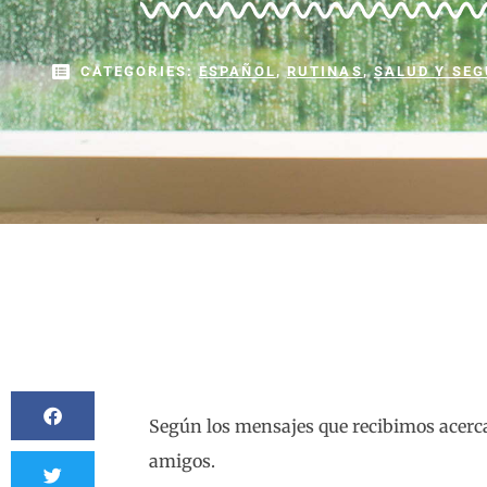
CATEGORIES:
ESPAÑOL
,
RUTINAS
,
SALUD Y SEG
Según los mensajes que recibimos acerca d
amigos.