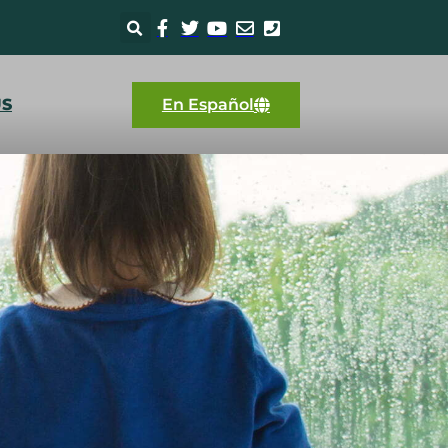
US
En Español