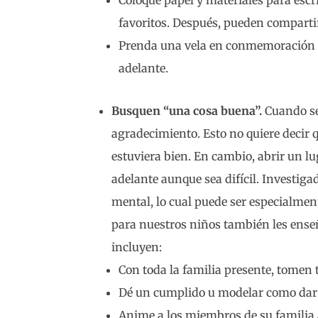
Coloque papel y materiales para escr
favoritos. Después, pueden compartir
Prenda una vela en conmemoración de 
adelante.
Busquen “una cosa buena”.
Cuando se
agradecimiento. Esto no quiere decir
estuviera bien. En cambio, abrir un l
adelante aunque sea difícil. Investig
mental, lo cual puede ser especialme
para nuestros niños también les ens
incluyen:
Con toda la familia presente, tomen 
Dé un cumplido u modelar como dar 
Anime a los miembros de su familia 