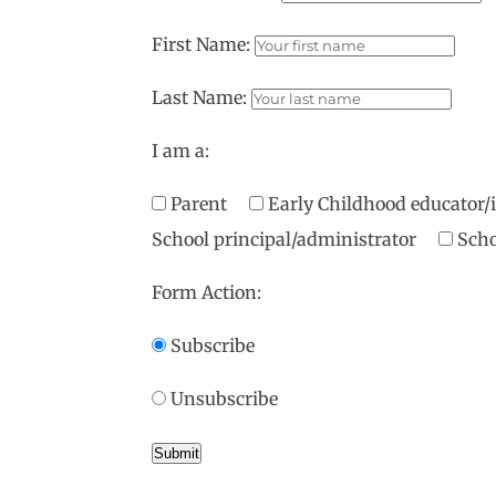
First Name:
Last Name:
I am a:
Parent
Early Childhood educator
School principal/administrator
Scho
Form Action:
Subscribe
Unsubscribe