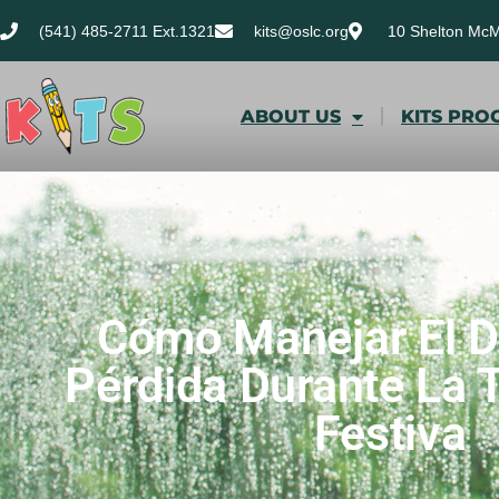
(541) 485-2711 Ext.1321
kits@oslc.org
10 Shelton Mc
ABOUT US
KITS PRO
Cómo Manejar El D
Pérdida Durante La
Festiva