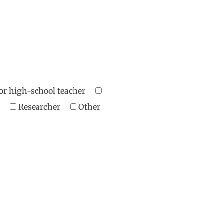
or high-school teacher
er
Researcher
Other