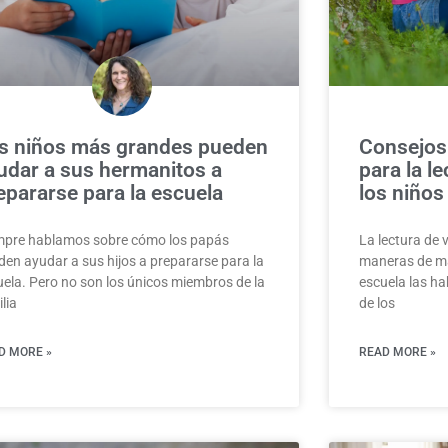
s niños más grandes pueden
Consejos 
udar a sus hermanitos a
para la l
epararse para la escuela
los niños
mpre hablamos sobre cómo los papás
La lectura de 
den ayudar a sus hijos a prepararse para la
maneras de man
uela. Pero no son los únicos miembros de la
escuela las ha
lia
de los
D MORE »
READ MORE »