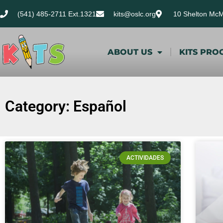
(541) 485-2711 Ext.1321
kits@oslc.org
10 Shelton Mc
ABOUT US
KITS PRO
Category: Español
ACTIVIDADES