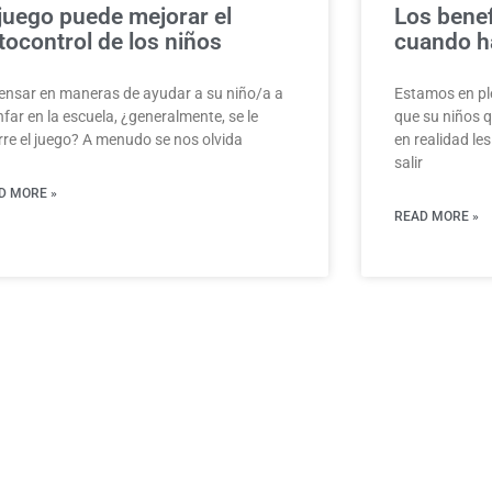
 juego puede mejorar el
Los benef
tocontrol de los niños
cuando ha
pensar en maneras de ayudar a su niño/a a
Estamos en ple
nfar en la escuela, ¿generalmente, se le
que su niños q
rre el juego? A menudo se nos olvida
en realidad les
salir
D MORE »
READ MORE »