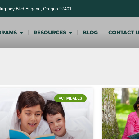
Murphey Blvd Eugene, Oregon 97401
GRAMS
RESOURCES
BLOG
CONTACT 
ACTIVIDADES