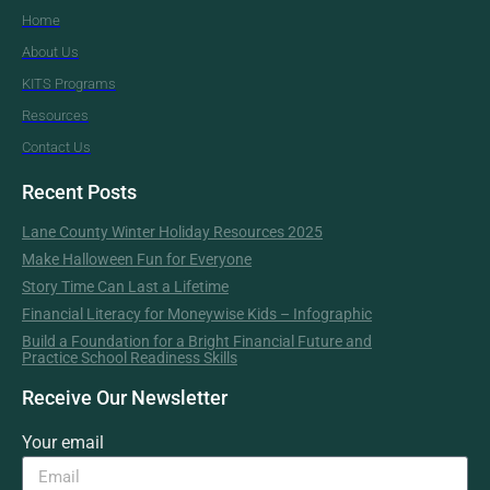
Home
About Us
KITS Programs
Resources
Contact Us
Recent Posts
Lane County Winter Holiday Resources 2025
Make Halloween Fun for Everyone
Story Time Can Last a Lifetime
Financial Literacy for Moneywise Kids – Infographic
Build a Foundation for a Bright Financial Future and
Practice School Readiness Skills
Receive Our Newsletter
Your email