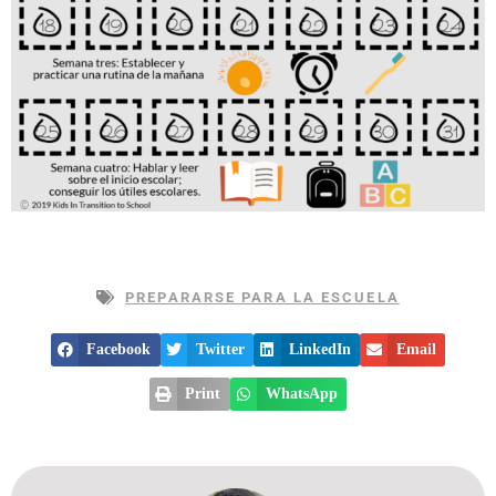
PREPARARSE PARA LA ESCUELA
Facebook
Twitter
LinkedIn
Email
Print
WhatsApp