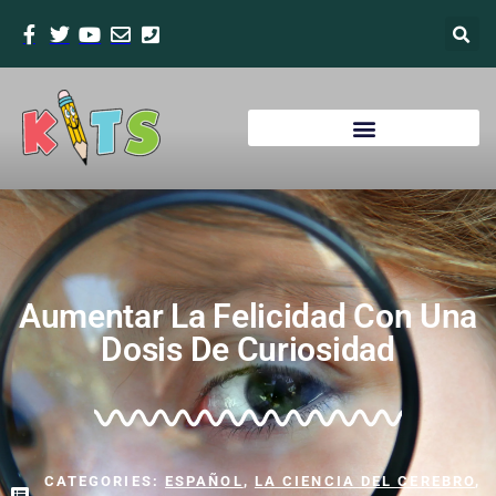
Aumentar La Felicidad Con Una
Dosis De Curiosidad
CATEGORIES:
ESPAÑOL
,
LA CIENCIA DEL CEREBRO
,