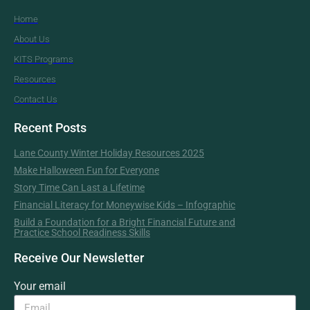
Home
About Us
KITS Programs
Resources
Contact Us
Recent Posts
Lane County Winter Holiday Resources 2025
Make Halloween Fun for Everyone
Story Time Can Last a Lifetime
Financial Literacy for Moneywise Kids – Infographic
Build a Foundation for a Bright Financial Future and
Practice School Readiness Skills
Receive Our Newsletter
Your email